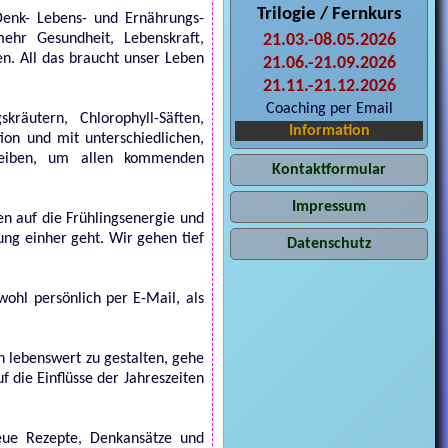
Trilogie / Fernkurs
Denk- Lebens- und Ernährungs-
ehr Gesundheit, Lebenskraft,
21.03.-08.05.2026
en. All das braucht unser Leben
21.06.-21.09.2026
21.11.-21.12.2026
Coaching per Email
kräutern, Chlorophyll-Säften,
Information
ion und mit unterschiedlichen,
leiben, um allen kommenden
Kontaktformular
Impressum
en auf die Frühlingsenergie und
ng einher geht. Wir gehen tief
Datenschutz
ohl persönlich per E-Mail, als
 lebenswert zu gestalten, gehe
 die Einflüsse der Jahreszeiten
neue Rezepte, Denkansätze und