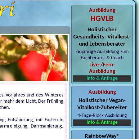
Ausbildung
HGVLB
Holistischer
Gesundheits- Vitalkost-
und Lebensberater
Einjährige Ausbildung zum
Fachberater & Coach
Live-/Fern-
Ausbildung
Info & Anfrage
Ausbildung
 des Vorjahres und des Winteres
Holistischer Vegan-
r mehr dem Licht. Der Frühling
Vitalkost-Zubereiter
chen.
4-Tage-Block Ausbildung
ng, Entsäuerung, mit Fasten in
Info & Anfrage
Darmreinigung, Darmsanierung,
RainbowWay®