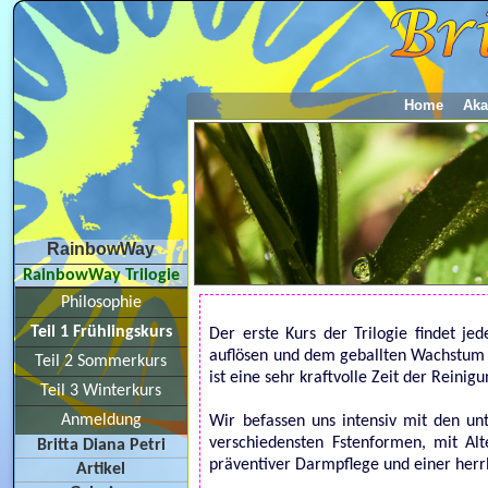
Home
Aka
RainbowWay
RainbowWay Trilogie
Philosophie
Teil 1 Frühlingskurs
Der erste Kurs der Trilogie findet jed
auflösen und dem geballten Wachstum 
Teil 2 Sommerkurs
ist eine sehr kraftvolle Zeit der Rein
Teil 3 Winterkurs
Anmeldung
Wir befassen uns intensiv mit den unt
verschiedensten Fstenformen, mit Al
Britta Diana Petri
präventiver Darmpflege und einer herrl
Artikel