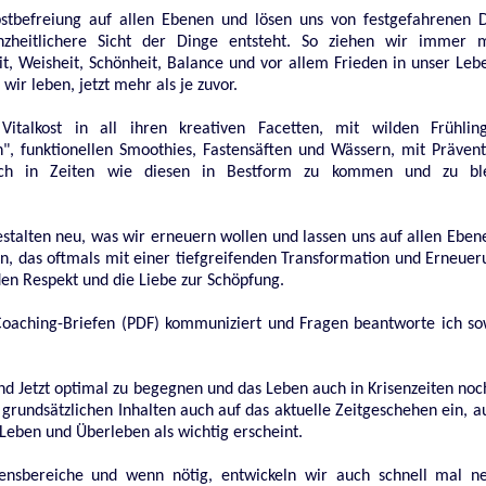
bstbefreiung auf allen Ebenen und lösen uns von festgefahrenen 
heitlichere Sicht der Dinge entsteht. So ziehen wir immer m
t, Weisheit, Schönheit, Balance und vor allem Frieden in unser Leb
wir leben, jetzt mehr als je zuvor.
italkost in all ihren kreativen Facetten, mit wilden Frühlings
", funktionellen Smoothies, Fastensäften und Wässern, mit Prävent
auch in Zeiten wie diesen in Bestform zu kommen und zu b
stalten neu, was wir erneuern wollen und lassen uns auf allen Eben
 das oftmals mit einer tiefgreifenden Transformation und Erneueru
 den Respekt und die Liebe zur Schöpfung.
Coaching-Briefen (PDF) kommuniziert und Fragen beantworte ich sow
 Jetzt optimal zu begegnen und das Leben auch in Krisenzeiten noch
grundsätzlichen Inhalten auch auf das aktuelle Zeitgeschehen ein, auf
 Leben und Überleben als wichtig erscheint.
ebensbereiche und wenn nötig, entwickeln wir auch schnell mal 