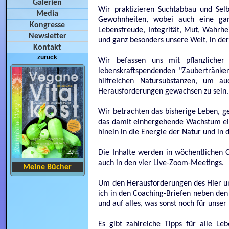
Galerien
Wir praktizieren Suchtabbau und Sel
Media
Gewohnheiten, wobei auch eine ganz
Kongresse
Lebensfreude, Integrität, Mut, Wahrhei
Newsletter
und ganz besonders unsere Welt, in der 
Kontakt
zurück
Wir befassen uns mit pflanzlicher V
lebenskraftspendenden "Zaubertränken
hilfreichen Natursubstanzen, um 
Herausforderungen gewachsen zu sein.
Wir betrachten das bisherige Leben, ge
das damit einhergehende Wachstum ein,
hinein in die Energie der Natur und in
Die Inhalte werden in wöchentlichen 
auch in den vier Live-Zoom-Meetings.
Meine Bücher
Um den Herausforderungen des Hier und
ich in den Coaching-Briefen neben den 
und auf alles, was sonst noch für unser
Es gibt zahlreiche Tipps für alle L