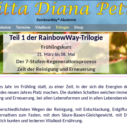
demie
Termine
Vitalkost
Trilogie
Shop
Teil 1 der RainbowWay-Trilogie
Frühlingskurs
21. März bis 08. Mai
Der 7-Stufen-Regenerationsprozess
Zeit der Reinigung und Erneuerung
es Jahr im Frühling statt, zu einer Zeit, in der sich die Energien
des neuen Jahres Platz machen. Die dunklen Schatten weichen imme
igung und Erneuerung, bei allen Lebensformen und in allen Lebensberei
erschiedlichsten Wegen der Reinigung, mit Entschlackung, Entgiftu
ternativen zum Fasten, mit dem Säure-Basen-Gleichgewicht, mit 
ich bunten und leckeren Vitalkost-Ernährung.