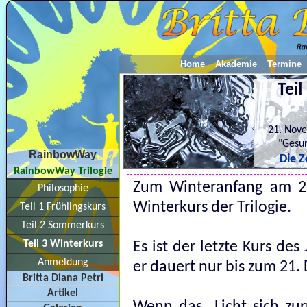
Home
Akademie
Termine
Teil
21. Nov
"Gesu
RainbowWay
Die Z
RainbowWay Trilogie
Zum Winteranfang am 2
Philosophie
Winterkurs der Trilogie.
Teil 1 Frühlingskurs
Teil 2 Sommerkurs
Teil 3 Winterkurs
Es ist der letzte Kurs de
Anmeldung
er dauert nur bis zum 21.
Britta Diana Petri
Artikel