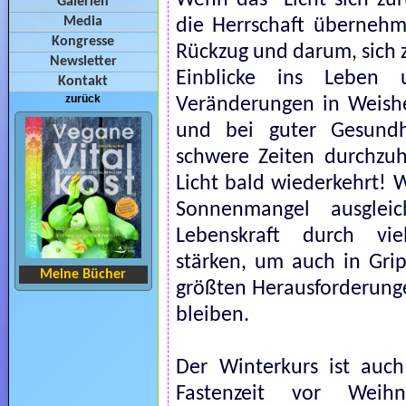
Wenn das Licht sich zur
Galerien
Media
die Herrschaft überneh
Kongresse
Rückzug und darum, sich 
Newsletter
Einblicke ins Lebe
Kontakt
zurück
Veränderungen in Weishe
und bei guter Gesund
schwere Zeiten durchzu
Licht bald wiederkehrt! 
Sonnenmangel ausgle
Lebenskraft durch viel
stärken, um auch in Gri
Meine Bücher
größten Herausforderung
bleiben.
Der Winterkurs ist auch
Fastenzeit vor Weih